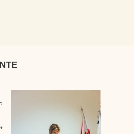
NTE
 O
 e