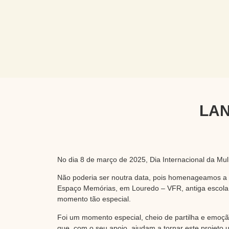
LA
No dia 8 de março de 2025, Dia Internacional da Mul
Não poderia ser noutra data, pois homenageamos a f
Espaço Memórias, em Louredo – VFR, antiga escola da
momento tão especial.
Foi um momento especial, cheio de partilha e emoç
que, com o seu apoio, ajudam a tornar este projeto 